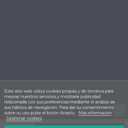
Este sitio web utiliza cookies propias y de terceros para
mejorar nuestros servicios y mostrarle publicidad
Acerca de
Mi cuenta
relacionada con sus preferencias mediante el análisis de
sus hábitos de navegación. Para dar su consentimiento
Aviso legal
Iniciar sesión
sobre su uso pulse el botón Acepto.
Más información
Términos y condiciones
Mi cuenta
Gestionar cookies
Política de privacidad
Seguimiento de pedidos