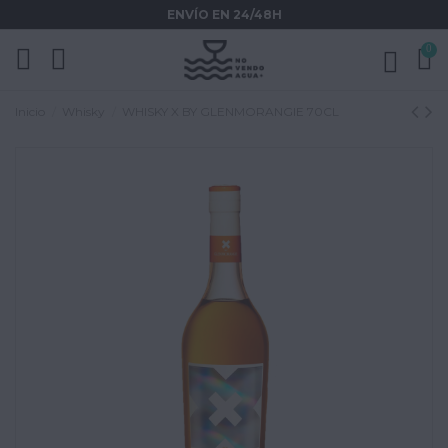
ENVÍO EN 24/48H
0
Inicio
Whisky
WHISKY X BY GLENMORANGIE 70CL