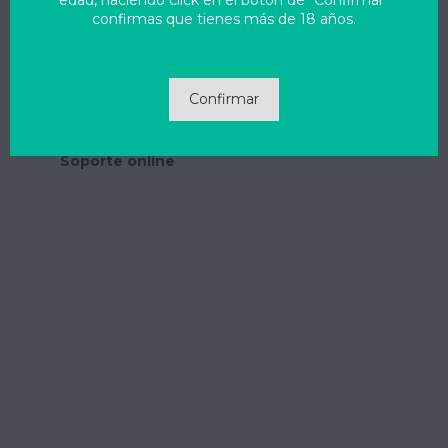
edad, haciendo click en el botón de "Confirmar"
nosotros
info@novendoagua.com
confirmas que tienes más de 18 años.
Pago seguro SSL
Confirmar
Envío 24/48 h
Soporte online