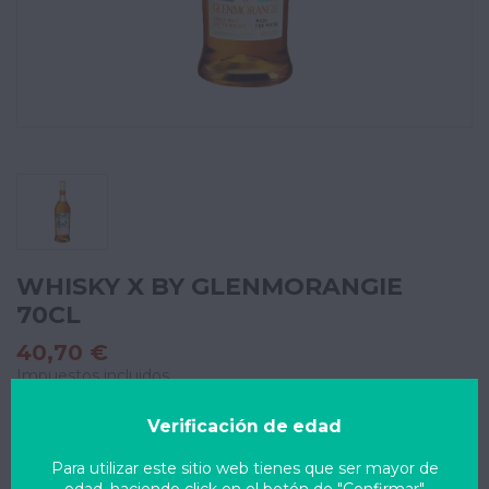
WHISKY X BY GLENMORANGIE
70CL
40,70 €
Impuestos incluidos
Verificación de edad
¿Necesitas factura?
Para utilizar este sitio web tienes que ser mayor de
*Si necesitas factura, ponte en contacto con