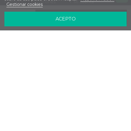
Términos y condiciones
Mi cuenta
Gestionar cookies
Política de privacidad
Seguimiento de pedidos
Política de cookies
Añadir al carrito
ACEPTO
Política de envíos
Política de devoluciones
Contacte con nosotros
Contacta con nosotros
Plaça Espart, 3, 03203, Elche, Alicante
+34 611 184 202
info@novendoagua.com
Follow us