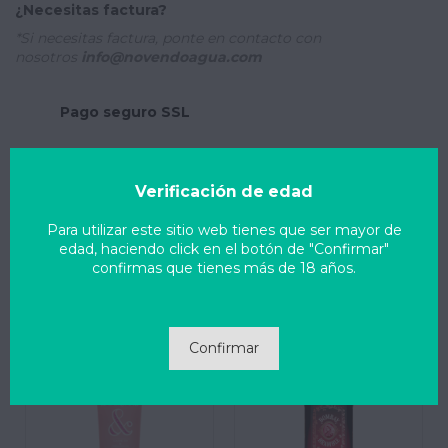
¿Necesitas factura?
*Si necesitas factura, ponte en contacto con
nosotros
info@novendoagua.com
Pago seguro SSL
Envío 24/48 h
Verificación de edad
Soporte online
Para utilizar este sitio web tienes que ser mayor de
edad, haciendo click en el botón de "Confirmar"
confirmas que tienes más de 18 años.
También podría interesarle
Confirmar