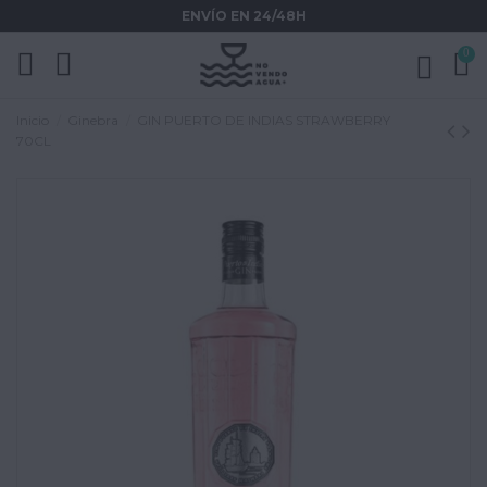
ENVÍO EN 24/48H
0
Inicio
Ginebra
GIN PUERTO DE INDIAS STRAWBERRY
70CL