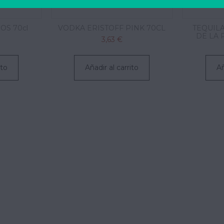
OS 70cl
VODKA ERISTOFF PINK 70CL
TEQUIL
DE LA 
3,63 €
ito
Añadir al carrito
Añ