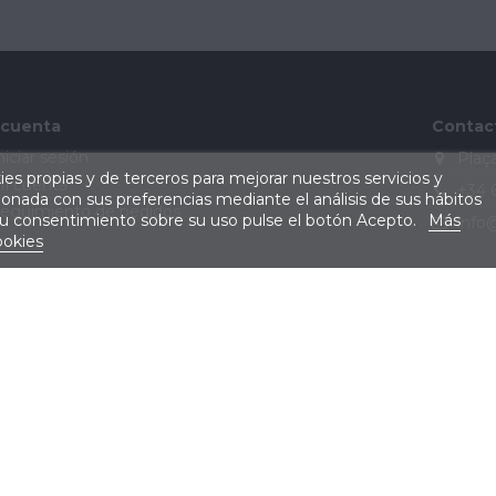
 cuenta
Contac
niciar sesión
Plaça
kies propias y de terceros para mejorar nuestros servicios y
i cuenta
+34 
cionada con sus preferencias mediante el análisis de sus hábitos
eguimiento de pedidos
su consentimiento sobre su uso pulse el botón Acepto.
Más
info
ookies