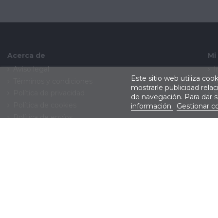
Acerca de
Mi
Aviso legal
I
Este sitio web utiliza coo
Términos y condiciones
M
mostrarle publicidad rela
Política de privacidad
S
de navegación. Para dar 
Política de cookies
información
Gestionar c
Política de envíos
Política de devoluciones
Contacte con nosotros