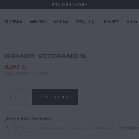
ENVÍO EN 24/48H
GINEBRA
WHISKY
VODKA
TEQUILA
LICORES
VINO
BRANDY VETERANO 1L
8,90 €
Impuestos incluidos
Añadir al carrito
¿Necesitas factura?
*Si necesitas factura, ponte en contacto con nosotros
info@n