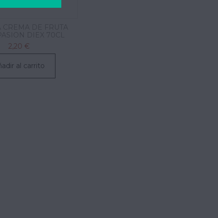
A CREMA DE FRUTA
PASION DIEX 70CL
2,20 €
adir al carrito