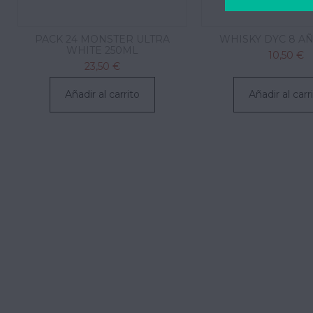
PACK 24 MONSTER ULTRA
WHISKY DYC 8 AÑ
WHITE 250ML
10,50 €
23,50 €
Añadir al carrito
Añadir al carr