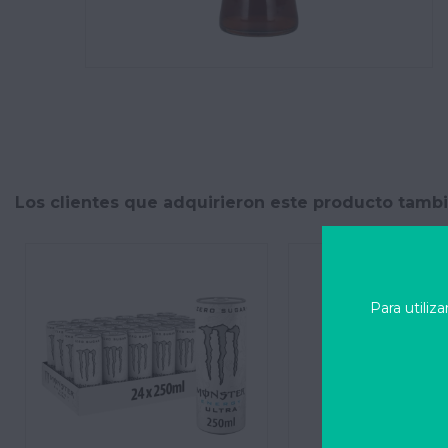
Los clientes que adquirieron este producto tamb
Para utiliz