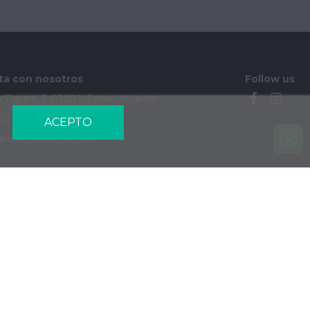
ta con nosotros
Follow us
 Espart, 3, 03203, Elche, Alicante
611 184 202
ACEPTO
@novendoagua.com