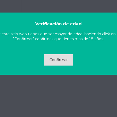
Verificación de edad
NO 1L
ar este sitio web tienes que ser mayor de edad, haciendo click en
"Confirmar" confirmas que tienes más de 18 años.
carrito
Confirmar