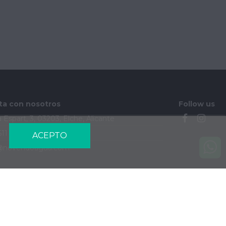
ta con nosotros
Follow us
 Espart, 3, 03203, Elche, Alicante
611 184 202
ACEPTO
@novendoagua.com