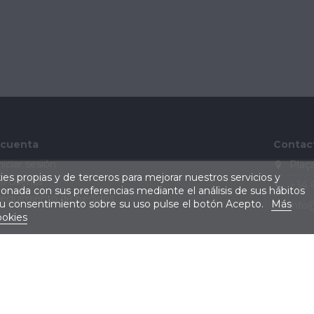
 cuenta
Contac
niciar sesión
Plaça
kies propias y de terceros para mejorar nuestros servicios y
i cuenta
+34 
cionada con sus preferencias mediante el análisis de sus hábitos
eguimiento de pedidos
su consentimiento sobre su uso pulse el botón Acepto.
Más
info
ookies