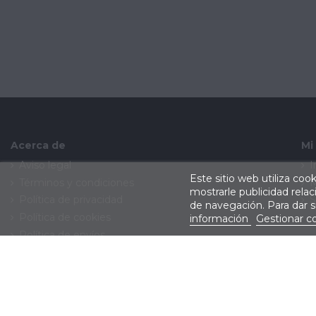
Acerca de
Mi
Aviso legal
I
Este sitio web utiliza coo
Términos y condiciones
M
mostrarle publicidad rela
Política de privacidad
S
de navegación. Para dar 
Política de cookies
información
Gestionar c
Política de envíos
Política de devoluciones
Contacte con nosotros