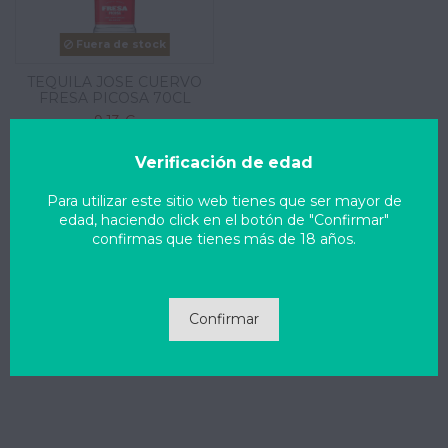
Fuera de stock
TEQUILA JOSE CUERVO
FRESA PICOSA 70CL
9,13 €
View
Verificación de edad
Para utilizar este sitio web tienes que ser mayor de
edad, haciendo click en el botón de "Confirmar"
confirmas que tienes más de 18 años.
Confirmar