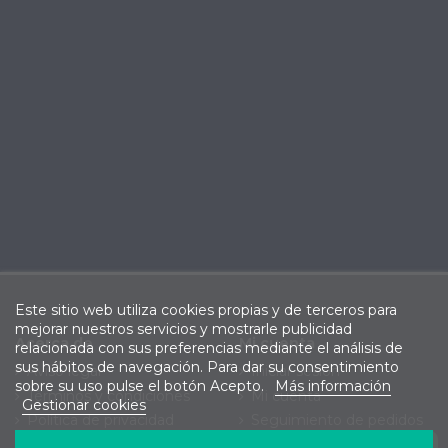
Este sitio web utiliza cookies propias y de terceros para
mejorar nuestros servicios y mostrarle publicidad
Acerca de
Mi cuenta
relacionada con sus preferencias mediante el análisis de
sus hábitos de navegación. Para dar su consentimiento
Aviso legal
Iniciar sesión
sobre su uso pulse el botón Acepto.
Más información
Términos y condiciones
Mi cuenta
Gestionar cookies
Política de privacidad
Seguimiento de pedidos
Política de cookies