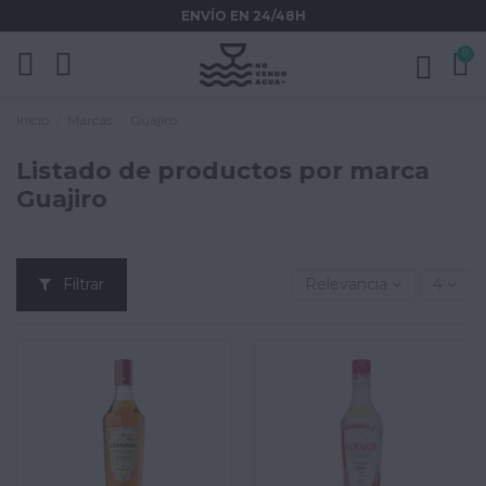
ENVÍO EN 24/48H
0
Inicio
Marcas
Guajiro
Listado de productos por marca
Guajiro
Filtrar
Relevancia
4