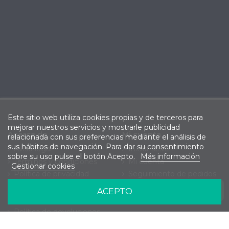
Este sitio web utiliza cookies propias y de terceros para
mejorar nuestros servicios y mostrarle publicidad
Acerca de
Mi cuenta
relacionada con sus preferencias mediante el análisis de
sus hábitos de navegación. Para dar su consentimiento
Aviso legal
Iniciar sesión
sobre su uso pulse el botón Acepto.
Más información
Términos y condiciones
Mi cuenta
Gestionar cookies
Política de privacidad
Seguimiento de pedidos
Política de cookies
ACEPTO
Política de envíos
Política de devoluciones
Contacte con nosotros