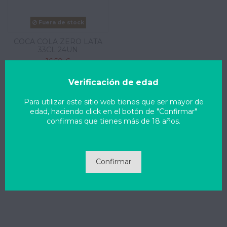
Fuera de stock
COCA COLA ZERO LATA
33CL 24UN
16,50 €
View
Verificación de edad
Para utilizar este sitio web tienes que ser mayor de
edad, haciendo click en el botón de "Confirmar"
confirmas que tienes más de 18 años.
Confirmar