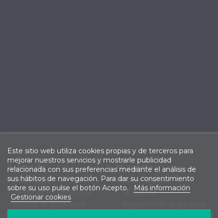
Este sitio web utiliza cookies propias y de terceros para
mejorar nuestros servicios y mostrarle publicidad
Acerca de
Mi cuenta
relacionada con sus preferencias mediante el análisis de
sus hábitos de navegación. Para dar su consentimiento
Aviso legal
Iniciar sesión
sobre su uso pulse el botón Acepto.
Más información
Términos y condiciones
Mi cuenta
Gestionar cookies
Política de privacidad
Seguimiento de pedidos
Política de cookies