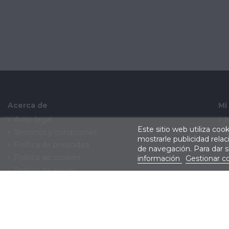
Acerca de
Mi
Aviso legal
I
Este sitio web utiliza coo
Términos y condiciones
M
mostrarle publicidad rela
Política de privacidad
S
de navegación. Para dar 
Política de cookies
información
Gestionar c
Política de envíos
Política de devoluciones
Contacte con nosotros