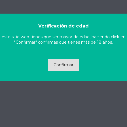
Verificación de edad
ar este sitio web tienes que ser mayor de edad, haciendo click en
"Confirmar" confirmas que tienes más de 18 años.
Confirmar