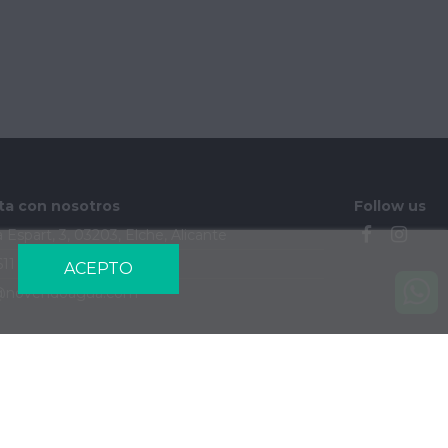
ta con nosotros
Follow us
 Espart, 3, 03203, Elche, Alicante
611 184 202
ACEPTO
@novendoagua.com