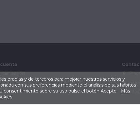
 cuenta
Contac
niciar sesión
Plaça
kies propias y de terceros para mejorar nuestros servicios y
i cuenta
+34 
cionada con sus preferencias mediante el análisis de sus hábitos
eguimiento de pedidos
su consentimiento sobre su uso pulse el botón Acepto.
Más
info
ookies