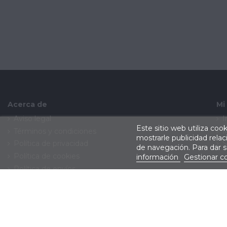
Acerca de
Mi
Aviso legal
I
Este sitio web utiliza coo
Términos y condiciones
M
mostrarle publicidad rela
Política de privacidad
S
de navegación. Para dar 
Política de cookies
información
Gestionar c
Política de envíos
Política de devoluciones
Contacte con nosotros