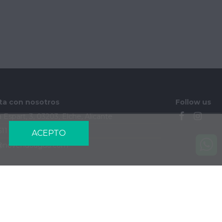
ta con nosotros
Follow us
 Espart, 3, 03203, Elche, Alicante
611 184 202
ACEPTO
@novendoagua.com